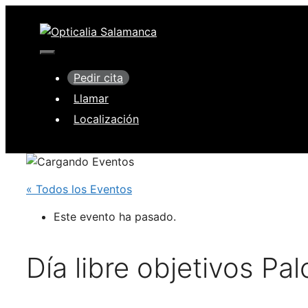
Saltar
al
contenido
Menú
Pedir cita
Llamar
Localización
« Todos los Eventos
Este evento ha pasado.
Día libre objetivos Pa